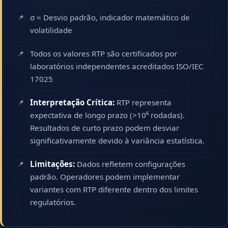
σ = Desvio padrão, indicador matemático de
volatilidade
Todos os valores RTP são certificados por
laboratórios independentes acreditados ISO/IEC
17025
Interpretação Crítica:
RTP representa
expectativa de longo prazo (>10⁶ rodadas).
Resultados de curto prazo podem desviar
significativamente devido à variância estatística.
Limitações:
Dados refletem configurações
padrão. Operadores podem implementar
variantes com RTP diferente dentro dos limites
regulatórios.