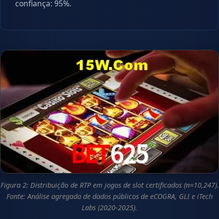
confiança: 95%.
Figura 2: Distribuição de RTP em jogos de slot certificados (n=10,247).
Fonte: Análise agregada de dados públicos de eCOGRA, GLI e iTech
Labs (2020-2025).