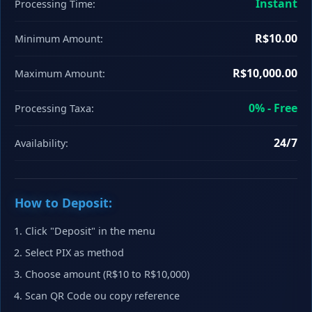
Instant
Processing Time:
R$10.00
Minimum Amount:
R$10,000.00
Maximum Amount:
0% - Free
Processing Taxa:
24/7
Availability:
How to Deposit:
Click "Deposit" in the menu
Select PIX as method
Choose amount (R$10 to R$10,000)
Scan QR Code ou copy reference