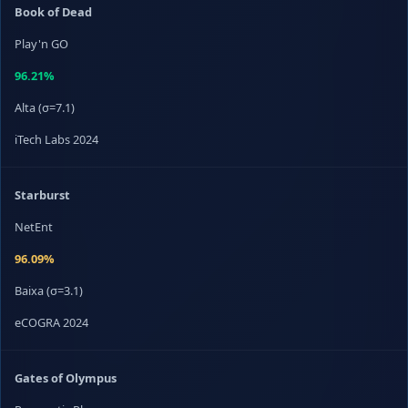
Book of Dead
Play'n GO
96.21%
Alta (σ=7.1)
iTech Labs 2024
Starburst
NetEnt
96.09%
Baixa (σ=3.1)
eCOGRA 2024
Gates of Olympus