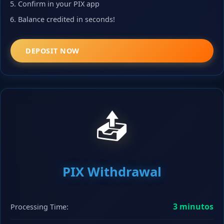
Confirm in your PIX app
Balance credited in seconds!
DEPOSIT NOW
📤
PIX Withdrawal
3 minutos
Processing Time: