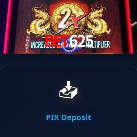
📥
PIX Deposit