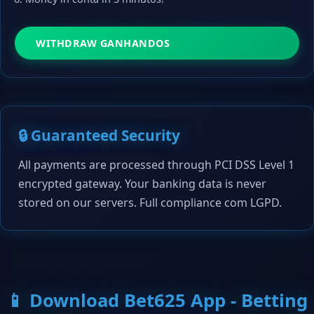
WITHDRAW GANHANDOS
🔒 Guaranteed Security
All payments are processed through PCI DSS Level 1
encrypted gateway. Your banking data is never
stored on our servers. Full compliance com LGPD.
📱 Download Bet625 App - Betting