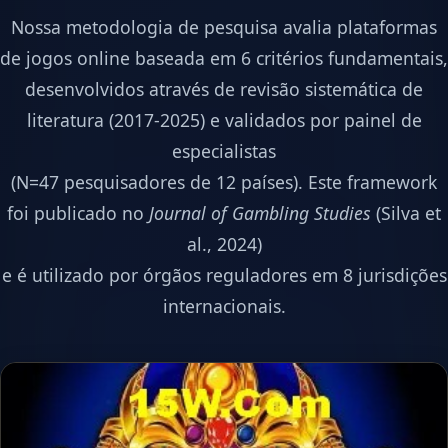
Nossa metodologia de pesquisa avalia plataformas
de jogos online baseada em 6 critérios fundamentais,
desenvolvidos através de revisão sistemática de
literatura (2017-2025) e validados por painel de
especialistas
(N=47 pesquisadores de 12 países). Este framework
foi publicado no
Journal of Gambling Studies
(Silva et
al., 2024)
e é utilizado por órgãos reguladores em 8 jurisdições
internacionais.