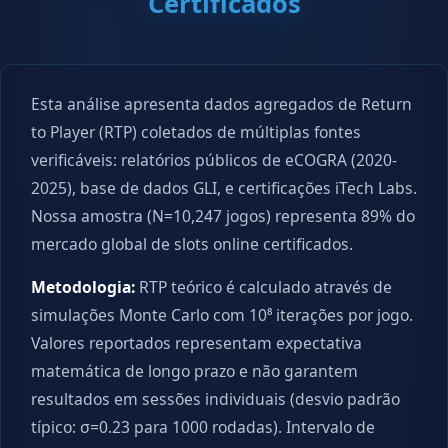
Certificados
Esta análise apresenta dados agregados de Return
to Player (RTP) coletados de múltiplas fontes
verificáveis: relatórios públicos de eCOGRA (2020-
2025), base de dados GLI, e certificações iTech Labs.
Nossa amostra (N=10,247 jogos) representa 89% do
mercado global de slots online certificados.
Metodologia:
RTP teórico é calculado através de
simulações Monte Carlo com 10⁸ iterações por jogo.
Valores reportados representam expectativa
matemática de longo prazo e não garantem
resultados em sessões individuais (desvio padrão
típico: σ=0.23 para 1000 rodadas). Intervalo de