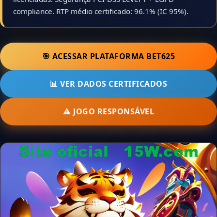
compliance. RTP médio certificado: 96.1% (IC 95%).
🎯 ACESSAR PLATAFORMA BET625
📊 VER DADOS CERTIFICADOS
⚠️ JOGO RESPONSÁVEL