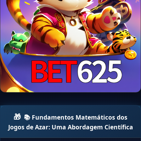
📚 Fundamentos Matemáticos dos
Jogos de Azar: Uma Abordagem Científica