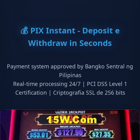
💰 PIX Instant - Deposit e
Withdraw in Seconds
Payment system approved by Bangko Sentral ng
Pilipinas
Real-time processing 24/7 | PCI DSS Level 1
Certification | Criptografia SSL de 256 bits